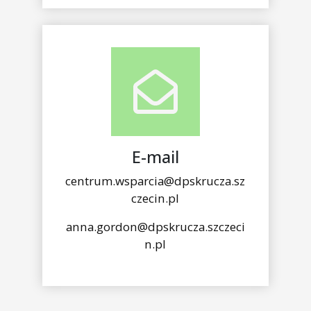
E-mail
centrum.wsparcia@dpskrucza.sz
czecin.pl
anna.gordon@dpskrucza.szczeci
n.pl