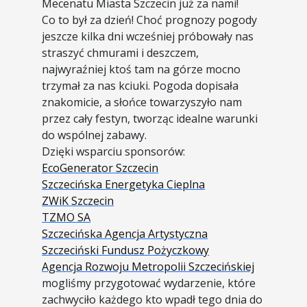
Mecenatu Miasta Szczecin już za nami!
Co to był za dzień! Choć prognozy pogody
jeszcze kilka dni wcześniej próbowały nas
straszyć chmurami i deszczem,
najwyraźniej ktoś tam na górze mocno
trzymał za nas kciuki. Pogoda dopisała
znakomicie, a słońce towarzyszyło nam
przez cały festyn, tworząc idealne warunki
do wspólnej zabawy.
Dzięki wsparciu sponsorów:
EcoGenerator Szczecin
Szczecińska Energetyka Cieplna
ZWiK Szczecin
TZMO SA
Szczecińska Agencja Artystyczna
Szczeciński Fundusz Pożyczkowy
Agencja Rozwoju Metropolii Szczecińskiej
mogliśmy przygotować wydarzenie, które
zachwyciło każdego kto wpadł tego dnia do