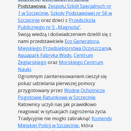
Podstawowa
,
Zespołu Szkół Specjalnych nr
1 w Szczecinie
,
Szkoły Podstawowej nr 56 w
Szczecinie
oraz dzieci z
Przedszkola
Publicznego nr 5 „Magnolia”
.
Swoją wiedzą i doświadczeniem dzielili się z
nami przedstawiciele
Eco Generatora,
Miejskiego Przedsiębiorstwa Oczyszczani
a,
Aquapark Fabryka Wody
,
Centrum
Żeglarskiego
oraz
Morskiego Centrum
Nauki
.
Ogromnym zainteresowaniem cieszył się
pokaz udzielania pierwszej pomocy
przygotowany przez
Wodne Ochotnicze
Pogotowie Ratunkowe w Szczecinie
.
Ratownicy uczyli nas jak prawidłowo
reagować w sytuacjach zagrożenia życia.
Tradycyjnie nie mogło zabraknąć
Komendy
Miejskiej Policji w Szczecinie
, która