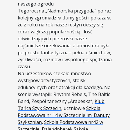
naszego ogrodu
Tegoroczna „Nadmorska przygoda” po raz
kolejny zgromadziła tłumy gości i pokazała,
że z roku na rok nasze festyn cieszy się
coraz większą popularnością. Ilość
odwiedzających przerosła nasze
najśmielsze oczekiwania, a atmosfera była
po prostu fantastyczna– pełna uśmiechów,
życzliwości, rozmów i wspólnego spędzania
czasu.
Na uczestników czekało mnóstwo
występów artystycznych, stoisk
edukacyjnych oraz atrakcji dla każdego. Na
scenie wystąpili: Rhythm Rebels, The Baltic
Band, Zespół taneczny „Arabeska”,
Klub
Tańca Szyk Szczecin
, uczniowie
Szkoła
Podstawowa nr 14 w Szczecinie im. Danuty
Szyksznian
,
Szkoła Podstawowa nr42 w
Szczecinie
,
Dzieńdoberek Szkoła